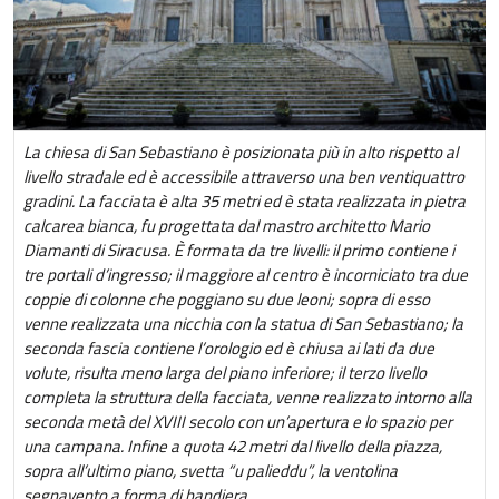
La chiesa di San Sebastiano è posizionata più in alto rispetto al
livello stradale ed è accessibile attraverso una ben ventiquattro
gradini. La facciata è alta 35 metri ed è stata realizzata in pietra
calcarea bianca, fu progettata dal mastro architetto Mario
Diamanti di Siracusa. È formata da tre livelli: il primo contiene i
tre portali d’ingresso; il maggiore al centro è incorniciato tra due
coppie di colonne che poggiano su due leoni; sopra di esso
venne realizzata una nicchia con la statua di San Sebastiano; la
seconda fascia contiene l’orologio ed è chiusa ai lati da due
volute, risulta meno larga del piano inferiore; il terzo livello
completa la struttura della facciata, venne realizzato intorno alla
seconda metà del XVIII secolo con un’apertura e lo spazio per
una campana. Infine a quota 42 metri dal livello della piazza,
sopra all’ultimo piano, svetta “u palieddu”, la ventolina
segnavento a forma di bandiera.