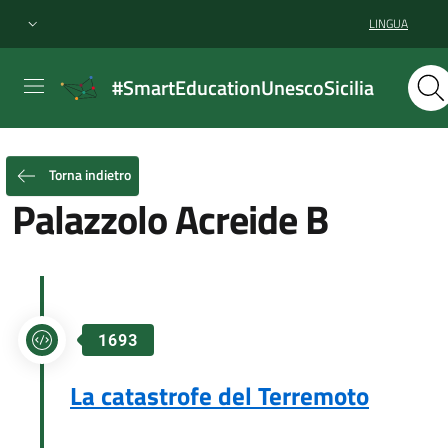
LINGUA
#SmartEducationUnescoSicilia
Home
>
Timeline
>
Palazzolo Acreide B
Torna indietro
Palazzolo Acreide B
1693
La catastrofe del Terremoto