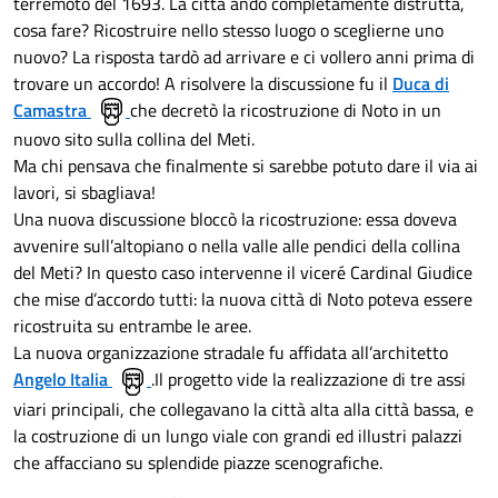
terremoto del 1693. La città andò completamente distrutta,
cosa fare? Ricostruire nello stesso luogo o sceglierne uno
nuovo? La risposta tardò ad arrivare e ci vollero anni prima di
trovare un accordo! A risolvere la discussione fu il
Duca di
Camastra
che decretò la ricostruzione di Noto in un
nuovo sito sulla collina del Meti.
Ma chi pensava che finalmente si sarebbe potuto dare il via ai
lavori, si sbagliava!
Una nuova discussione bloccò la ricostruzione: essa doveva
avvenire sull’altopiano o nella valle alle pendici della collina
del Meti? In questo caso intervenne il viceré Cardinal Giudice
che mise d’accordo tutti: la nuova città di Noto poteva essere
ricostruita su entrambe le aree.
La nuova organizzazione stradale fu affidata all’architetto
Angelo Italia
.Il progetto vide la realizzazione di tre assi
viari principali, che collegavano la città alta alla città bassa, e
la costruzione di un lungo viale con grandi ed illustri palazzi
che affacciano su splendide piazze scenografiche.