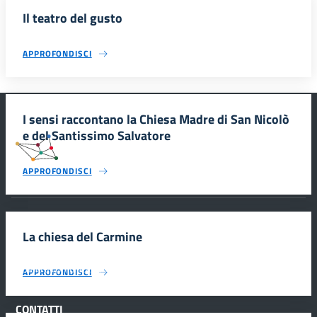
Il teatro del gusto
APPROFONDISCI
I sensi raccontano la Chiesa Madre di San Nicolò
e del Santissimo Salvatore
#SmartEducationUnescoSicilia
APPROFONDISCI
INFORMAZIONI
La chiesa del Carmine
Scuola e comunicazione per la valorizzazione dei siti UNESCO
APPROFONDISCI
#SmartEducationUnescoSicilia - cinque sensi per sette siti
CONTATTI