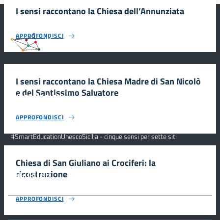
I sensi raccontano la Chiesa dell’Annunziata
APPROFONDISCI
#SmartEducationUnescoSicilia
I sensi raccontano la Chiesa Madre di San Nicolò
e del Santissimo Salvatore
INFORMAZIONI
APPROFONDISCI
Scuola e comunicazione per la valorizzazione dei siti UNESCO
#SmartEducationUnescoSicilia - cinque sensi per sette siti
CONTATTI
Chiesa di San Giuliano ai Crociferi: la
ricostruzione
SEGUICI SU
APPROFONDISCI