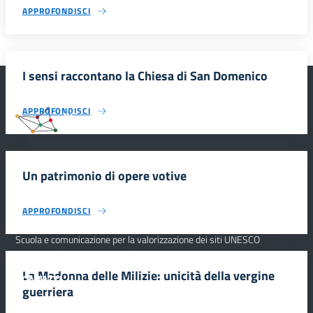
APPROFONDISCI
I sensi raccontano la Chiesa di San Domenico
APPROFONDISCI
#SmartEducationUnescoSicilia
Un patrimonio di opere votive
INFORMAZIONI
APPROFONDISCI
Scuola e comunicazione per la valorizzazione dei siti UNESCO
#SmartEducationUnescoSicilia - cinque sensi per sette siti
La Madonna delle Milizie: unicità della vergine
CONTATTI
guerriera
SEGUICI SU