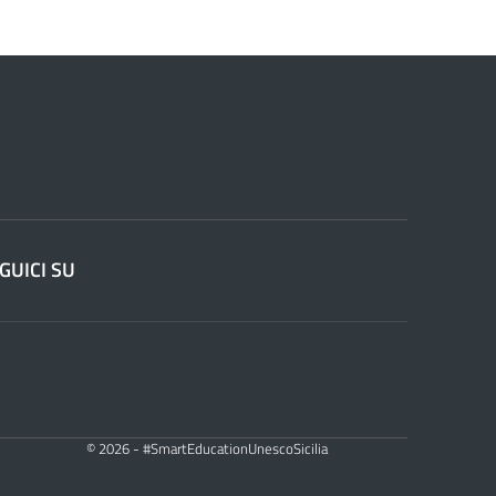
GUICI SU
© 2026 - #SmartEducationUnescoSicilia