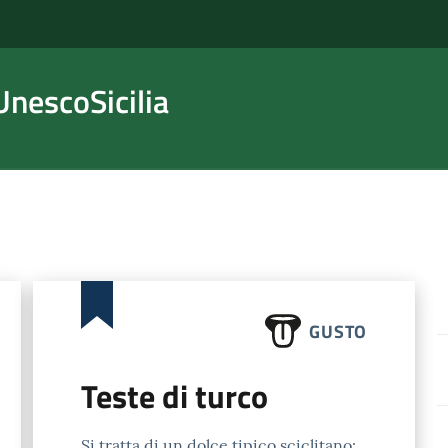
nescoSicilia
GUSTO
Teste di turco
Si tratta di un dolce tipico sciclitano: