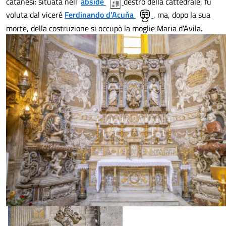
catanesi: situata nell’
àbside
destro della cattedrale, fu
voluta dal viceré
Ferdinando d'Acuňa
, ma, dopo la sua
morte, della costruzione si occupò la moglie Maria d’Avila.