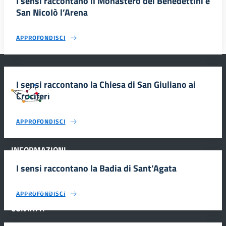
I sensi raccontano il Monastero dei Benedettini e
San NicoIò l’Arena
APPROFONDISCI
I sensi raccontano la Chiesa di San Giuliano ai
#SmartEducationUnescoSicilia
Crociferi
APPROFONDISCI
INFORMAZIONI
I sensi raccontano la Badia di Sant’Agata
Scuola e comunicazione per la valorizzazione dei siti UNESCO
#SmartEducationUnescoSicilia - cinque sensi per sette siti
APPROFONDISCI
CONTATTI