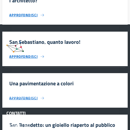
l’architetto?
APPROFONDISCI
San Sebastiano, quanto lavoro!
#SmartEducationUnescoSicilia
APPROFONDISCI
INFORMAZIONI
Una pavimentazione a colori
Scuola e comunicazione per la valorizzazione dei siti UNESCO
APPROFONDISCI
#SmartEducationUnescoSicilia - cinque sensi per sette siti
CONTATTI
San Benedetto: un gioiello riaperto al pubblico
SEGUICI SU