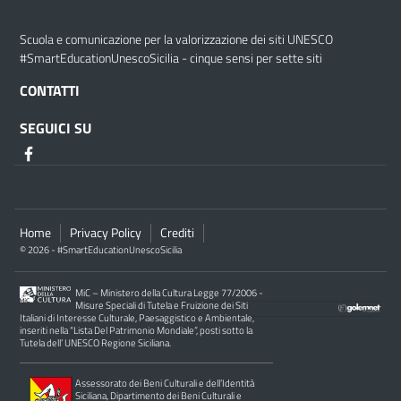
Scuola e comunicazione per la valorizzazione dei siti UNESCO
#SmartEducationUnescoSicilia - cinque sensi per sette siti
CONTATTI
SEGUICI SU
Home
Privacy Policy
Crediti
© 2026 - #SmartEducationUnescoSicilia
MiC – Ministero della Cultura Legge 77/2006 -
Misure Speciali di Tutela e Fruizione dei Siti
Italiani di Interesse Culturale, Paesaggistico e Ambientale,
inseriti nella “Lista Del Patrimonio Mondiale”, posti sotto la
Tutela dell’ UNESCO Regione Siciliana.
Assessorato dei Beni Culturali e dell’Identità
Siciliana, Dipartimento dei Beni Culturali e