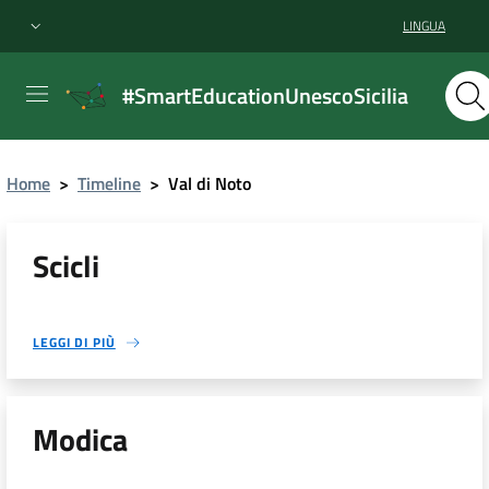
LINGUA
#SmartEducationUnescoSicilia
Home
>
Timeline
>
Val di Noto
Scicli
LEGGI DI PIÙ
Modica