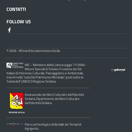
CONTATTI
FOLLOW US
© 2026 - #SmartEducationUnescoSicilia
MiC – Ministero della Cultura Legge 77/2006 -
Misure Speciali di Tutela e Fruizione dei Siti
Italiani di Interesse Culturale, Paesaggistico e Ambientale,
inseriti nella “Lista Del Patrimonio Mondiale”, posti sotto la
Tutela dell’ UNESCO Regione Siciliana.
Assessorato dei Beni Culturali e dell’Identità
Siciliana, Dipartimento dei Beni Culturali e
dell’Identità Siciliana.
Parco archeologico della Valle dei Templi di
Agrigento.