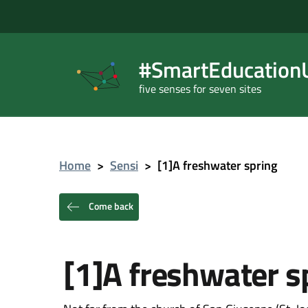
#SmartEducationU
five senses for seven sites
Home
>
Sensi
>
[1]A freshwater spring
Come back
[1]A freshwater s