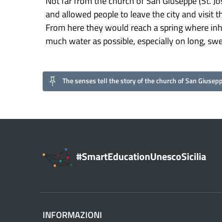
Not far from the church of San Giuseppe (St. Jos
and allowed people to leave the city and visit 
From here they would reach a spring where inha
much water as possible, especially on long, sw
The senses tell the story of the church of San Giusep
#SmartEducationUnescoSicilia
INFORMAZIONI