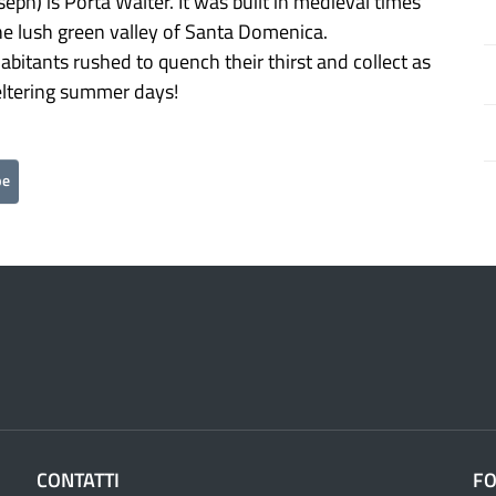
eph) is Porta Walter. It was built in medieval times
the lush green valley of Santa Domenica.
bitants rushed to quench their thirst and collect as
eltering summer days!
pe
CONTATTI
F