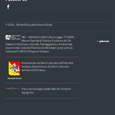
© 2026 - #SmartEducationUnescoSicilia
MiC – Ministero della Cultura Legge 77/2006 -
Misure Speciali di Tutela e Fruizione dei Siti
Italiani di Interesse Culturale, Paesaggistico e Ambientale,
inseriti nella “Lista Del Patrimonio Mondiale”, posti sotto la
Tutela dell’ UNESCO Regione Siciliana.
Assessorato dei Beni Culturali e dell’Identità
Siciliana, Dipartimento dei Beni Culturali e
dell’Identità Siciliana.
Parco archeologico della Valle dei Templi di
Agrigento.