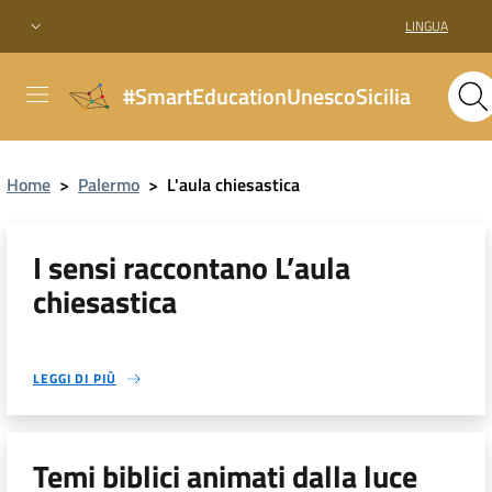
LINGUA
#SmartEducationUnescoSicilia
Home
>
Palermo
>
L'aula chiesastica
I sensi raccontano L’aula
chiesastica
LEGGI DI PIÙ
Temi biblici animati dalla luce