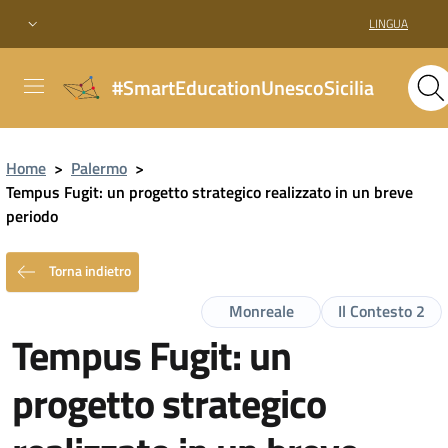
LINGUA
#SmartEducationUnescoSicilia
Home
>
Palermo
>
Tempus Fugit: un progetto strategico realizzato in un breve
periodo
Torna indietro
Monreale
Il Contesto 2
Tempus Fugit: un
progetto strategico