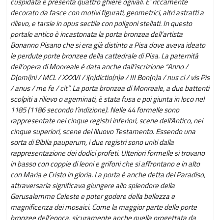
cuspidata e presenta quattro ghiere ogivali. E’ riccamente
decorato da fasce con motivi figurati, geometrici, altri astratti a
rilievo, e tarsie in opus sectile con poligoni stellati. In questo
portale antico è incastonata la porta bronzea dell’artista
Bonanno Pisano che si era già distinto a Pisa dove aveva ideato
le perdute porte bronzee della cattedrale di Pisa. La paternità
dell’opera di Monreale è data anche dall’iscrizione “Anno /
D(omi)ni / MCL / XXXVI / i(n)dictio(n)e / III Bon(n)a / nus ci / vis Pis
/ anus / me fe / cit”. La porta bronzea di Monreale, a due battenti
scolpiti a rilievo o ageminati, è stata fusa e poi giunta in loco nel
1185 (1186 secondo l’indizione). Nelle 44 formelle sono
rappresentate nei cinque registri inferiori, scene dell’Antico, nei
cinque superiori, scene del Nuovo Testamento. Essendo una
sorta di Biblia pauperum, i due registri sono uniti dalla
rappresentazione dei dodici profeti. Ulteriori formelle si trovano
in basso con coppie di leoni e grifoni che si affrontano e in alto
con Maria e Cristo in gloria. La porta è anche detta del Paradiso,
attraversarla significava giungere allo splendore della
Gerusalemme Celeste e poter godere della bellezza e
magnificenza dei mosaici. Come la maggior parte delle porte
bronzee dell’epoca, sicuramente anche quella progettata da