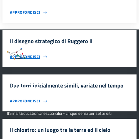
APPROFONDISCI
Il disegno strategico di Ruggero II
#SmartEducationUnescoSicilia
APPROFONDISCI
Due torri inizialmente simili, variate nel tempo
INFORMAZIONI
APPROFONDISCI
Scuola e comunicazione per la valorizzazione dei siti UNESCO
#SmartEducationUnescoSicilia - cinque sensi per sette siti
CONTATTI
Il chiostro: un luogo tra la terra ed il cielo
SEGUICI SU