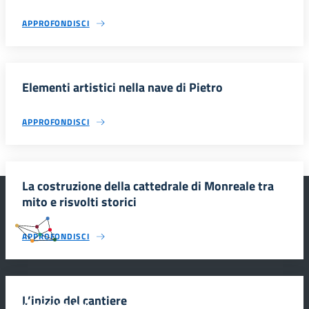
APPROFONDISCI
Elementi artistici nella nave di Pietro
APPROFONDISCI
La costruzione della cattedrale di Monreale tra
mito e risvolti storici
#SmartEducationUnescoSicilia
APPROFONDISCI
L’inizio del cantiere
INFORMAZIONI