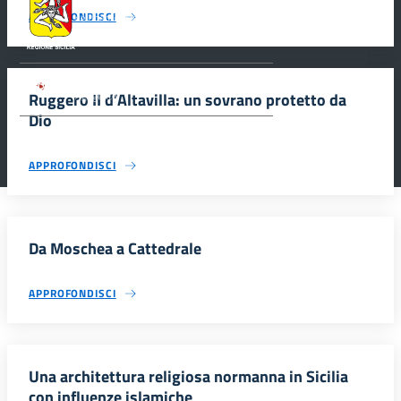
Siciliana, Dipartimento dei Beni Culturali e
APPROFONDISCI
dell’Identità Siciliana.
Parco archeologico della Valle dei Templi di
Ruggero II d’Altavilla: un sovrano protetto da
Agrigento.
Dio
APPROFONDISCI
Da Moschea a Cattedrale
APPROFONDISCI
Una architettura religiosa normanna in Sicilia
con influenze islamiche