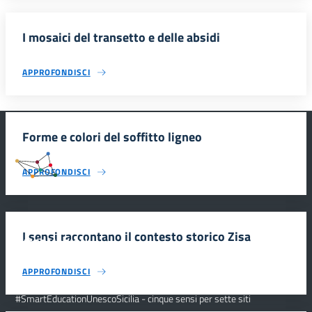
I mosaici del transetto e delle absidi
APPROFONDISCI
Forme e colori del soffitto ligneo
#SmartEducationUnescoSicilia
APPROFONDISCI
I sensi raccontano il contesto storico Zisa
INFORMAZIONI
APPROFONDISCI
Scuola e comunicazione per la valorizzazione dei siti UNESCO
#SmartEducationUnescoSicilia - cinque sensi per sette siti