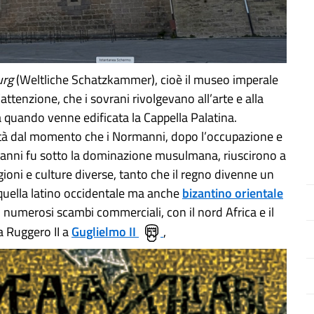
urg
(Weltliche Schatzkammer), cioè il museo imperale
ttenzione, che i sovrani rivolgevano all’arte e alla
a quando venne edificata la Cappella Palatina.
rità dal momento che i Normanni, dopo l’occupazione e
to anni fu sotto la dominazione musulmana, riuscirono a
gioni e culture diverse, tanto che il regno divenne un
 quella latino occidentale ma anche
bizantino orientale
o numerosi scambi commerciali, con il nord Africa e il
a Ruggero II a
Guglielmo II
,