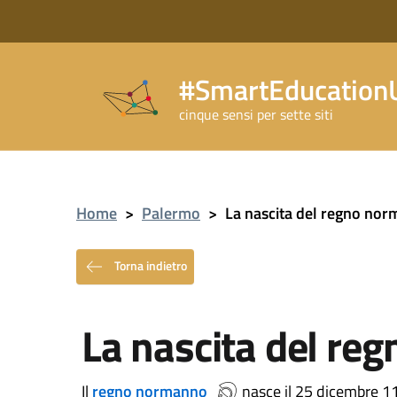
#SmartEducationU
cinque sensi per sette siti
Home
>
Palermo
>
La nascita del regno no
Torna indietro
La nascita del re
Il
regno normanno
nasce il 25 dicembre 