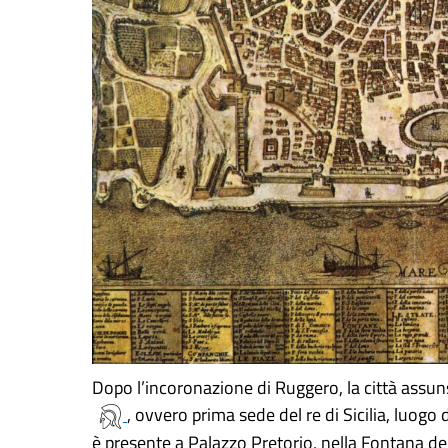
Dopo l’incoronazione di Ruggero, la città assunse
, ovvero prima sede del re di Sicilia, luogo 
è presente a Palazzo Pretorio, nella Fontana del