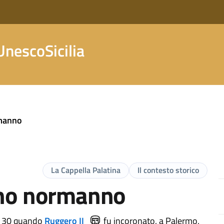
nescoSicilia
rmanno
La Cappella Palatina
Il contesto storico
gno normanno
1130 quando
Ruggero II
fu incoronato, a Palermo,