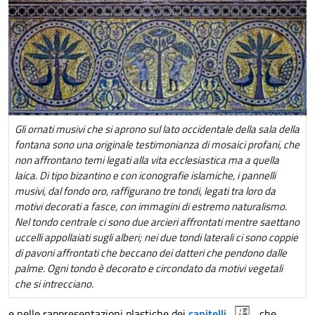
Gli ornati musivi che si aprono sul lato occidentale della sala della
fontana sono una originale testimonianza di mosaici profani, che
non affrontano temi legati alla vita ecclesiastica ma a quella
laica. Di tipo bizantino e con iconografie islamiche, i pannelli
musivi, dal fondo oro, raffigurano tre tondi, legati tra loro da
motivi decorati a fasce, con immagini di estremo naturalismo.
Nel tondo centrale ci sono due arcieri affrontati mentre saettano
uccelli appollaiati sugli alberi; nei due tondi laterali ci sono coppie
di pavoni affrontati che beccano dei datteri che pendono dalle
palme. Ogni tondo è decorato e circondato da motivi vegetali
che si intrecciano.
e nelle rappresentazioni plastiche dei
capitelli
, che