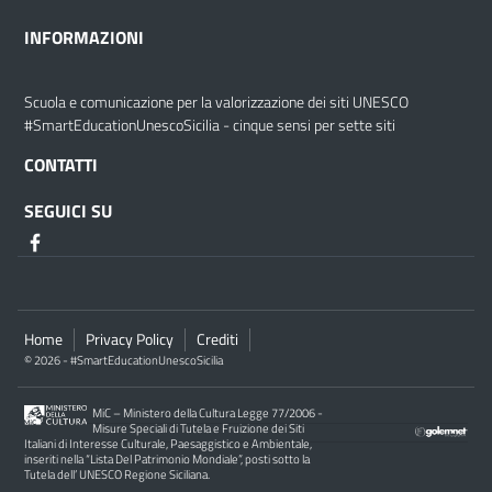
INFORMAZIONI
Scuola e comunicazione per la valorizzazione dei siti UNESCO
#SmartEducationUnescoSicilia - cinque sensi per sette siti
CONTATTI
SEGUICI SU
Home
Privacy Policy
Crediti
© 2026 - #SmartEducationUnescoSicilia
MiC – Ministero della Cultura Legge 77/2006 -
Misure Speciali di Tutela e Fruizione dei Siti
Italiani di Interesse Culturale, Paesaggistico e Ambientale,
inseriti nella “Lista Del Patrimonio Mondiale”, posti sotto la
Tutela dell’ UNESCO Regione Siciliana.