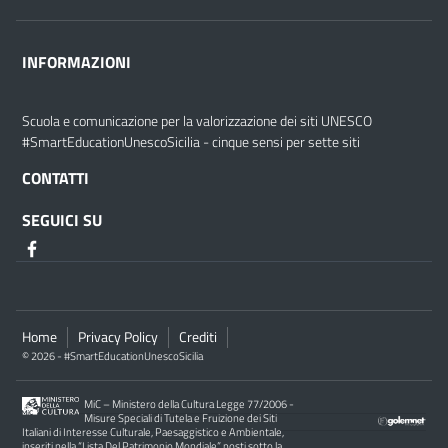
INFORMAZIONI
Scuola e comunicazione per la valorizzazione dei siti UNESCO
#SmartEducationUnescoSicilia - cinque sensi per sette siti
CONTATTI
SEGUICI SU
Home
Privacy Policy
Crediti
© 2026 - #SmartEducationUnescoSicilia
MiC – Ministero della Cultura Legge 77/2006 -
Misure Speciali di Tutela e Fruizione dei Siti
Italiani di Interesse Culturale, Paesaggistico e Ambientale,
inseriti nella “Lista Del Patrimonio Mondiale”, posti sotto la