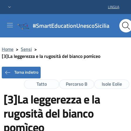
LINGUA
#SmartEducationUnescoSicilia
Home
>
Sensi
>
[3]La leggerezza e la rugosità del bianco pomìceo
Torna indietro
Tatto
Percorso B
Isole Eolie
[3]La leggerezza e la
rugosità del bianco
pomìceo