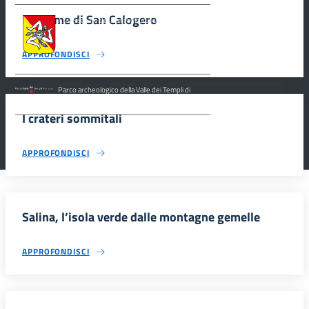
Le Terme di San Calogero
Assessorato dei Beni Culturali e dell’Identità
Siciliana, Dipartimento dei Beni Culturali e
dell’Identità Siciliana.
APPROFONDISCI
Parco archeologico della Valle dei Templi di
Agrigento.
I crateri sommitali
APPROFONDISCI
Salina, l’isola verde dalle montagne gemelle
APPROFONDISCI