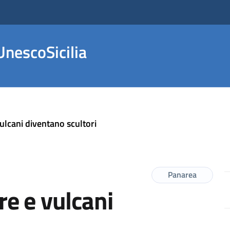
nescoSicilia
lcani diventano scultori
Panarea
e e vulcani