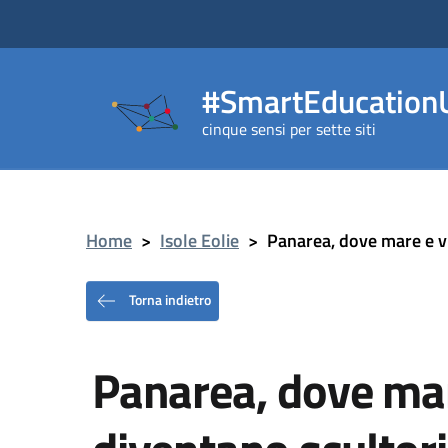
#SmartEducationU
cinque sensi per sette siti
Home
>
Isole Eolie
>
Panarea, dove mare e vu
Torna indietro
Panarea, dove mar