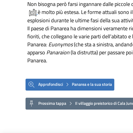
Non bisogna però farsi ingannare dalle piccole d
è molto più estesa. Le forme attuali sono il
esplosioni durante le ultime fasi della sua attivi
Il paese di Panarea ha dimensioni veramente rido
fioriti, che collegano le varie parti dell’abitato 
Panarea:
Euonymos
(che sta a sinistra, andando
apparso
Panaraion
(la distrutta) per passare po
Panarea.
Approfondisci
Panarea e la sua storia
Prossima tappa
Il villaggio preistorico di Cala Jun