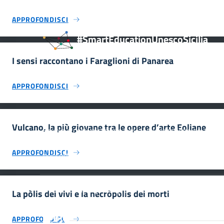
APPROFONDISCI
#SmartEducationUnescoSicilia
I sensi raccontano i Faraglioni di Panarea
APPROFONDISCI
INFORMAZIONI
Vulcano, la più giovane tra le opere d’arte Eoliane
Scuola e comunicazione per la valorizzazione dei siti
UNESCO #SmartEducationUnescoSicilia - cinque sensi
APPROFONDISCI
per sette siti
Home
Privacy Policy
Crediti
La pòlis dei vivi e la necròpolis dei morti
MiC – Ministero della Cultura Legg
APPROFONDISCI