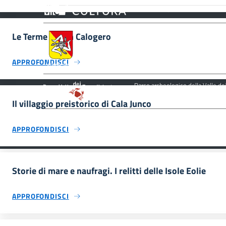
Culturale, Paesaggistico e Ambient
UNESCO Regione Siciliana.
Le Terme di San Calogero
Assessorato dei Beni Culturali e de
APPROFONDISCI
Parco archeologico della Valle de
Il villaggio preistorico di Cala Junco
APPROFONDISCI
Storie di mare e naufragi. I relitti delle Isole Eolie
APPROFONDISCI