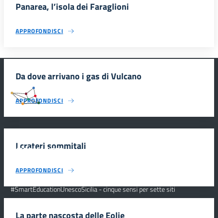
Panarea, l’isola dei Faraglioni
APPROFONDISCI
Da dove arrivano i gas di Vulcano
#SmartEducationUnescoSicilia
APPROFONDISCI
I crateri sommitali
INFORMAZIONI
APPROFONDISCI
Scuola e comunicazione per la valorizzazione dei siti UNESCO
#SmartEducationUnescoSicilia - cinque sensi per sette siti
CONTATTI
La parte nascosta delle Eolie