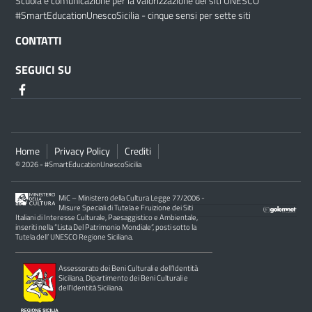
Scuola e comunicazione per la valorizzazione dei siti UNESCO
#SmartEducationUnescoSicilia - cinque sensi per sette siti
CONTATTI
SEGUICI SU
Home
Privacy Policy
Crediti
© 2026 - #SmartEducationUnescoSicilia
MiC – Ministero della Cultura Legge 77/2006 -
Misure Speciali di Tutela e Fruizione dei Siti
Italiani di Interesse Culturale, Paesaggistico e Ambientale,
inseriti nella “Lista Del Patrimonio Mondiale”, posti sotto la
Tutela dell’ UNESCO Regione Siciliana.
Assessorato dei Beni Culturali e dell’Identità
Siciliana, Dipartimento dei Beni Culturali e
dell’Identità Siciliana.