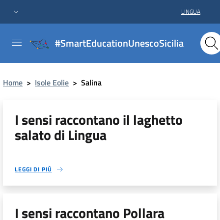
LINGUA
#SmartEducationUnescoSicilia
Home
>
Isole Eolie
>
Salina
I sensi raccontano il laghetto
salato di Lingua
LEGGI DI PIÙ
I sensi raccontano Pollara