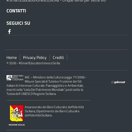
#SmartEducationUnescoSicilia - cinque sensi per sette siti
CONTATTI
SEGUICI SU
Home
Privacy Policy
Crediti
© 2026 - #SmartEducationUnescoSicilia
MiC – Ministero della Cultura Legge 77/2006 -
Misure Speciali di Tutela e Fruizione dei Siti
Italiani di Interesse Culturale, Paesaggistico e Ambientale,
inseriti nella “Lista Del Patrimonio Mondiale”, posti sotto la
Tutela dell’ UNESCO Regione Siciliana.
Assessorato dei Beni Culturali e dell’Identità
Siciliana, Dipartimento dei Beni Culturali e
dell’Identità Siciliana.