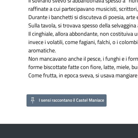
Il sovrano svevo si abbandonava spesso a “riuni
raffinate a cui partecipavano musicisti, scrittori
Durante i banchetti si discuteva di poesia, arte
Sulla tavola, si trovava spesso della selvaggina a
Il cinghiale, allora abbondante, non costituiva un
invece i volatili, come fagiani, falchi, o i colomb
aromatiche.
Non mancavano anche il pesce, i funghi e i for
forme biscottate fatte con fiore, latte, miele, bu
Come frutta, in epoca sveva, si usava mangiare f
I sensi raccontano il Castel Maniace