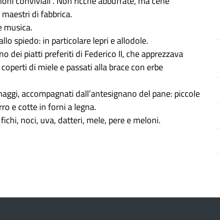
oni conviviali”. Non ricche abbuffate, ma cene
, maestri di fabbrica.
 e musica.
llo spiedo: in particolare lepri e allodole.
o dei piatti preferiti di Federico II, che apprezzava
i coperti di miele e passati alla brace con erbe
maggi, accompagnati dall’antesignano del pane: piccole
rro e cotte in forni a legna.
ichi, noci, uva, datteri, mele, pere e meloni.