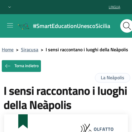
LINGUA
#SmartEducationUnescoSicilia
Home
>
Siracusa
>
I sensi raccontano i luoghi della Neàpolis
Torna indietro
La Neàpolis
I sensi raccontano i luoghi
della Neàpolis
OLFATTO