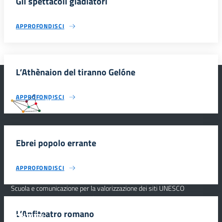
Gli spettacoli gladiatori
APPROFONDISCI
L’Athènaion del tiranno Gelóne
APPROFONDISCI
#SmartEducationUnescoSicilia
Ebrei popolo errante
INFORMAZIONI
APPROFONDISCI
Scuola e comunicazione per la valorizzazione dei siti UNESCO
#SmartEducationUnescoSicilia - cinque sensi per sette siti
L’Anfiteatro romano
CONTATTI