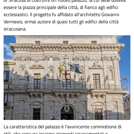
di Siracusa di costruire un nuovo palazzo, la cui sede doveva
essere la piazza principale della città, di fianco agli edifici
ecclesiastici. Il progetto fu affidato all’architetto Giovanni
Vermexio, ormai autore di quasi tutti gli edifici della città
siracusana.
La caratteristica del palazzo è l’avvincente commistione di
stili, che coniuga insieme elementi rinascimentali e