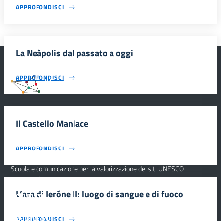
APPROFONDISCI
La Neàpolis dal passato a oggi
APPROFONDISCI
#SmartEducationUnescoSicilia
Il Castello Maniace
INFORMAZIONI
APPROFONDISCI
Scuola e comunicazione per la valorizzazione dei siti UNESCO
#SmartEducationUnescoSicilia - cinque sensi per sette siti
L’ara di Ieróne II: luogo di sangue e di fuoco
CONTATTI
SEGUICI SU
APPROFONDISCI