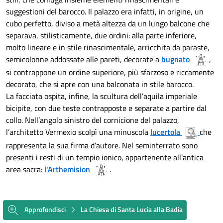
suggestioni del barocco. Il palazzo era infatti, in origine, un
cubo perfetto, diviso a metà altezza da un lungo balcone che
separava, stilisticamente, due ordini: alla parte inferiore,
molto lineare e in stile rinascimentale, arricchita da paraste,
semicolonne addossate alle pareti, decorate a
bugnato
,
si contrappone un ordine superiore, più sfarzoso e riccamente
decorato, che si apre con una balconata in stile barocco.
La facciata ospita, infine, la scultura dell’aquila imperiale
bicipite, con due teste contrapposte e separate a partire dal
collo. Nell’angolo sinistro del cornicione del palazzo,
l’architetto Vermexio scolpì una minuscola
lucertola
che
rappresenta la sua firma d’autore. Nel seminterrato sono
presenti i resti di un tempio ionico, appartenente all’antica
area sacra:
l'Arthemision
.
Approfondisci
La Chiesa di Santa Lucia alla Badia