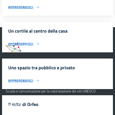
APPROFONDISCI
Un cortile al centro della casa
APPROFONDISCI
#SmartEducationUnescoSicilia
Uno spazio tra pubblico e privato
INFORMAZIONI
APPROFONDISCI
Scuola e comunicazione per la valorizzazione dei siti UNESCO
#SmartEducationUnescoSicilia - cinque sensi per sette siti
Il mito di Orfeo
CONTATTI