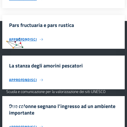
Pars fructuaria e pars rustica
APPROFONDISCI
#SmartEducationUnescoSicilia
La stanza degli amorini pescatori
INFORMAZIONI
APPROFONDISCI
Scuola e comunicazione per la valorizzazione dei siti UNESCO
#SmartEducationUnescoSicilia - cinque sensi per sette siti
Due colonne segnano l’ingresso ad un ambiente
CONTATTI
importante
SEGUICI SU
APPROFONDISCI