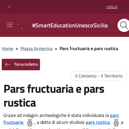
LINGUA
#SmartEducationUnescoSicilia
Home
>
Piazza Armerina
>
Pars fructuaria e pars rustica
Torna indietro
il Contesto - il Territorio
Pars fructuaria e pars
rustica
Grazie ad indagini archeologiche è stata individuata la
pars
fructuaria
, a detta di alcuni studiosi
pars rustica
a