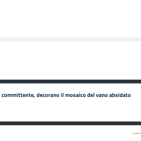
el committente, decorano il mosaico del vano absidato
CONTATTI
SE