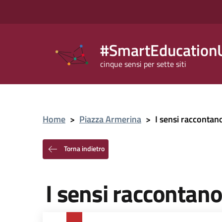
#SmartEducationU
cinque sensi per sette siti
Home
>
Piazza Armerina
>
I sensi raccontan
Torna indietro
I sensi raccontano