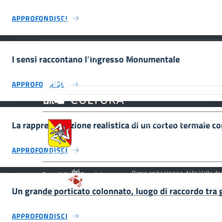
UNESCO #SmartEducationUnescoSicilia - cinque sensi
APPROFONDISCI
per sette siti
Home
Privacy Policy
Crediti
I sensi raccontano l’Ingresso Monumentale
MiC – Ministero della Cultura Legg
APPROFONDISCI
Culturale, Paesaggistico e Ambient
UNESCO Regione Siciliana.
La rappresentazione realistica di un corteo termale co
Assessorato dei Beni Culturali e de
APPROFONDISCI
Parco archeologico della Valle de
Un grande porticato colonnato, luogo di raccordo tra 
APPROFONDISCI