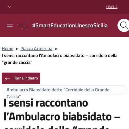
LINGUA
#SmartEducationUnescoSicilia
Home
>
Piazza Armerina
>
I sensi raccontano l’Ambulacro biabsidato – corridoio della
“grande caccia”
Torna indietro
Ambulacro Biabsidato detto “Corridoio della Grande
Caccia”
I sensi raccontano
l’Ambulacro biabsidato –