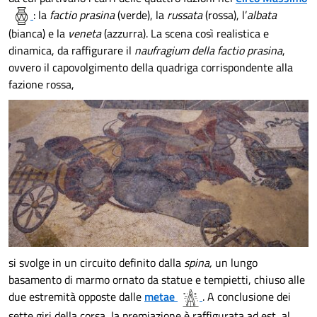
: la
factio prasina
(verde), la
russata
(rossa), l’
albata
(bianca) e la
veneta
(azzurra). La scena così realistica e
dinamica, da raffigurare il
naufragium della factio prasina
,
ovvero il capovolgimento della quadriga corrispondente alla
fazione rossa,
si svolge in un circuito definito dalla
spina,
un lungo
basamento di marmo ornato da statue e tempietti, chiuso alle
due estremità opposte dalle
metae
. A conclusione dei
sette giri della corsa, la premiazione è raffigurata ad est, al