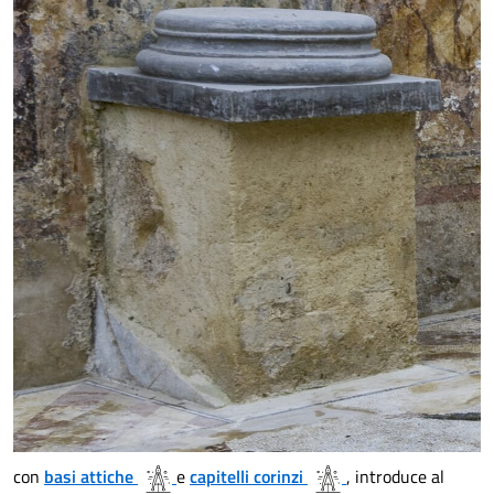
con
basi attiche
e
capitelli corinzi
, introduce al