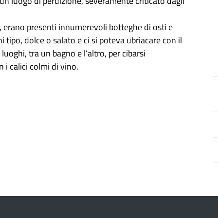
un luogo di perdizione, severamente criticato dagli
i, erano presenti innumerevoli botteghe di osti e
i tipo, dolce o salato e ci si poteva ubriacare con il
uoghi, tra un bagno e l’altro, per cibarsi
 calici colmi di vino.