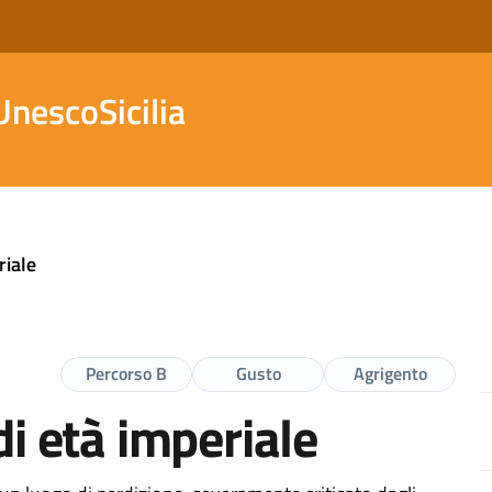
nescoSicilia
riale
Percorso B
Gusto
Agrigento
di età imperiale