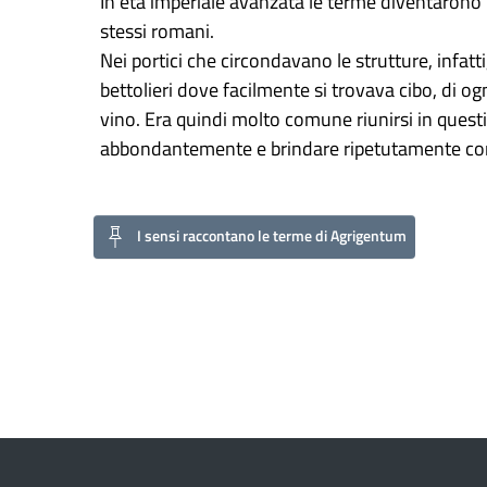
In età imperiale avanzata le terme diventarono 
stessi romani.
Nei portici che circondavano le strutture, infatt
bettolieri dove facilmente si trovava cibo, di ogn
vino. Era quindi molto comune riunirsi in questi l
abbondantemente e brindare ripetutamente con i
I sensi raccontano le terme di Agrigentum