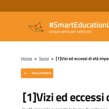
#SmartEducationU
cinque sensi per sette siti
Home
>
Sensi
>
[1]Vizi ed eccessi di età impe
Torna indietro
[1]Vizi ed eccessi 