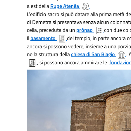
a est della
Rupe Atenèa
.
L’edificio sacro si può datare alla prima metà d
di Demetra si presentava senza alcun colonnato
cella, preceduta da un
prònao
con due col
Il
basamento
del tempio, in parte ancora c
ancora si possono vedere, insieme a una porzion
nella struttura della
chiesa di San Biagio
. 
, si possono ancora ammirare le
fondazion