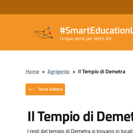
#SmartEducationU
cinque sensi per sette siti
Home
>
Agrigento
>
Il Tempio di Demetra
Torna indietro
Il Tempio di Deme
I resti del tempio di Demetra si trovano in loca