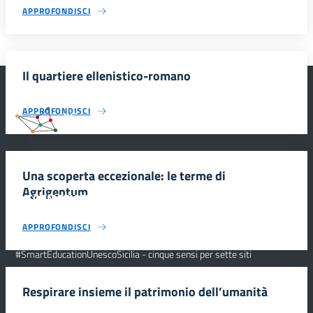
APPROFONDISCI
Il quartiere ellenistico-romano
APPROFONDISCI
#SmartEducationUnescoSicilia
Una scoperta eccezionale: le terme di
Agrigentum
INFORMAZIONI
APPROFONDISCI
Scuola e comunicazione per la valorizzazione dei siti UNESCO
#SmartEducationUnescoSicilia - cinque sensi per sette siti
CONTATTI
Respirare insieme il patrimonio dell’umanità
SEGUICI SU