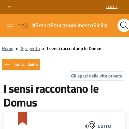
LINGUA
#SmartEducationUnescoSicilia
Home
>
Agrigento
>
I sensi raccontano le Domus
Torna indietro
Gli spazi della vita privata
I sensi raccontano le
Domus
UDITO