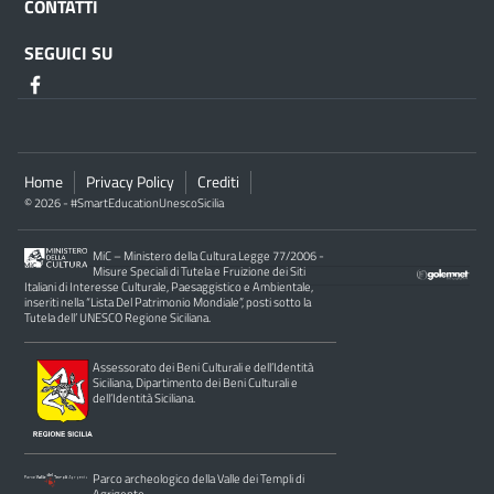
CONTATTI
SEGUICI SU
Home
Privacy Policy
Crediti
© 2026 - #SmartEducationUnescoSicilia
MiC – Ministero della Cultura Legge 77/2006 -
Misure Speciali di Tutela e Fruizione dei Siti
Italiani di Interesse Culturale, Paesaggistico e Ambientale,
inseriti nella “Lista Del Patrimonio Mondiale”, posti sotto la
Tutela dell’ UNESCO Regione Siciliana.
Assessorato dei Beni Culturali e dell’Identità
Siciliana, Dipartimento dei Beni Culturali e
dell’Identità Siciliana.
Parco archeologico della Valle dei Templi di
Agrigento.