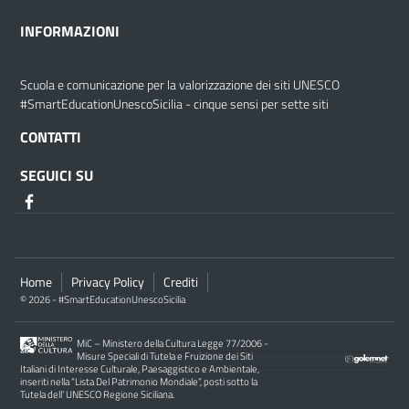
INFORMAZIONI
Scuola e comunicazione per la valorizzazione dei siti UNESCO
#SmartEducationUnescoSicilia - cinque sensi per sette siti
CONTATTI
SEGUICI SU
Home
Privacy Policy
Crediti
© 2026 - #SmartEducationUnescoSicilia
MiC – Ministero della Cultura Legge 77/2006 -
Misure Speciali di Tutela e Fruizione dei Siti
Italiani di Interesse Culturale, Paesaggistico e Ambientale,
inseriti nella “Lista Del Patrimonio Mondiale”, posti sotto la
Tutela dell’ UNESCO Regione Siciliana.