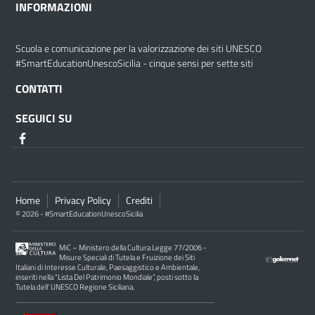
INFORMAZIONI
Scuola e comunicazione per la valorizzazione dei siti UNESCO
#SmartEducationUnescoSicilia - cinque sensi per sette siti
CONTATTI
SEGUICI SU
Home
Privacy Policy
Crediti
© 2026 - #SmartEducationUnescoSicilia
MiC – Ministero della Cultura Legge 77/2006 -
Misure Speciali di Tutela e Fruizione dei Siti
Italiani di Interesse Culturale, Paesaggistico e Ambientale,
inseriti nella “Lista Del Patrimonio Mondiale”, posti sotto la
Tutela dell’ UNESCO Regione Siciliana.