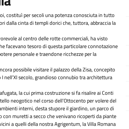
ia
i, costituì per secoli una potenza conosciuta in tutto
i dalla cinta di templi dorici che, tuttora, abbraccia la
avorevole al centro delle rotte commerciali, ha visto
e che facevano tesoro di questa particolare connotazione
 potere personale e traendone ricchezze per la
ncora possibile visitare il palazzo della Zisa, concepito
 nell’XI secolo, grandioso connubio tra architettura
fugata, la cui prima costruzione si fa risalire ai Conti
tello neogotico nel corso dell’Ottocento per volere del
bienti interni, desta stupore il giardino, un parco di
ito con muretti a secco che venivano ricoperti da piante
 vicini a quelli della nostra Agrigentum, la Villa Romana