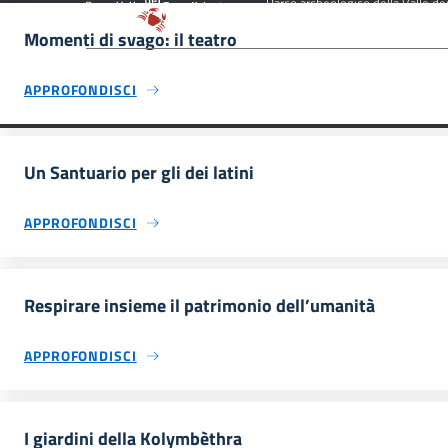
Parco archeologico della Valle de
Momenti di svago: il teatro
APPROFONDISCI
Un Santuario per gli dei latini
APPROFONDISCI
Respirare insieme il patrimonio dell’umanità
APPROFONDISCI
I giardini della Kolymbèthra