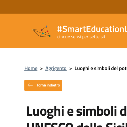
#SmartEducationU
cinque sensi per sette siti
Home
>
Agrigento
>
Luoghi e simboli del pot
Torna indietro
Luoghi e simboli de