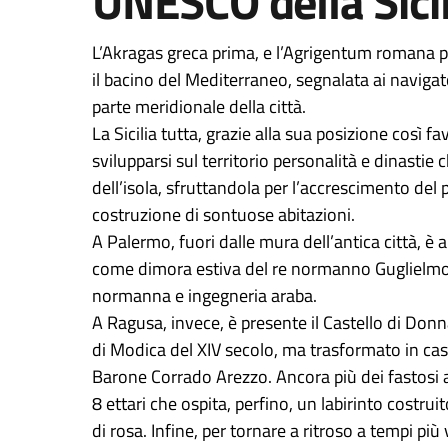
UNESCO della Sicil
L’Akragas greca prima, e l’Agrigentum romana po
il bacino del Mediterraneo, segnalata ai navigator
parte meridionale della città.
La Sicilia tutta, grazie alla sua posizione così f
svilupparsi sul territorio personalità e dinasti
dell’isola, sfruttandola per l’accrescimento del
costruzione di sontuose abitazioni.
A Palermo, fuori dalle mura dell’antica città, è a
come dimora estiva del re normanno Guglielmo I
normanna e ingegneria araba.
A Ragusa, invece, è presente il Castello di Donna
di Modica del XIV secolo, ma trasformato in cas
Barone Corrado Arezzo. Ancora più dei fastosi am
8 ettari che ospita, perfino, un labirinto costru
di rosa. Infine, per tornare a ritroso a tempi più