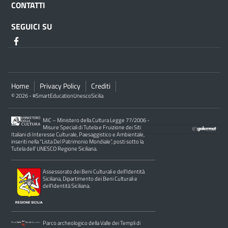
CONTATTI
SEGUICI SU
Home
Privacy Policy
Crediti
© 2026 - #SmartEducationUnescoSicilia
MiC – Ministero della Cultura Legge 77/2006 -
Misure Speciali di Tutela e Fruizione dei Siti
Italiani di Interesse Culturale, Paesaggistico e Ambientale,
inseriti nella “Lista Del Patrimonio Mondiale”, posti sotto la
Tutela dell’ UNESCO Regione Siciliana.
Assessorato dei Beni Culturali e dell’Identità
Siciliana, Dipartimento dei Beni Culturali e
dell’Identità Siciliana.
Parco archeologico della Valle dei Templi di