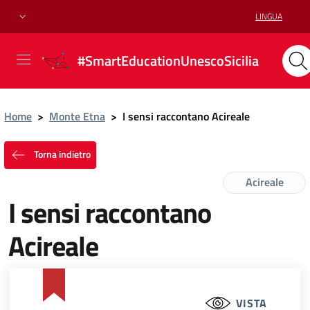
LINGUA
#SmartEducationUnescoSicilia
Home
>
Monte Etna
>
I sensi raccontano Acireale
Torna indietro
Acireale
I sensi raccontano
Acireale
VISTA