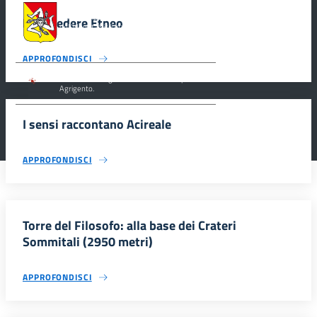
Assessorato dei Beni Culturali e dell’Identità
Siciliana, Dipartimento dei Beni Culturali e
Il Belvedere Etneo
dell’Identità Siciliana.
APPROFONDISCI
Parco archeologico della Valle dei Templi di
Agrigento.
I sensi raccontano Acireale
APPROFONDISCI
Torre del Filosofo: alla base dei Crateri
Sommitali (2950 metri)
APPROFONDISCI