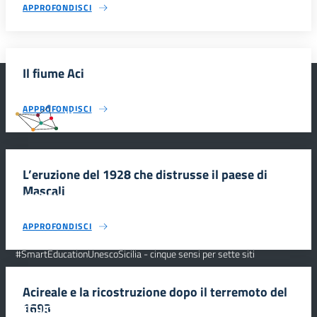
APPROFONDISCI
Il fiume Aci
APPROFONDISCI
#SmartEducationUnescoSicilia
L’eruzione del 1928 che distrusse il paese di
Mascali
INFORMAZIONI
APPROFONDISCI
Scuola e comunicazione per la valorizzazione dei siti UNESCO
#SmartEducationUnescoSicilia - cinque sensi per sette siti
CONTATTI
Acireale e la ricostruzione dopo il terremoto del
1693
SEGUICI SU