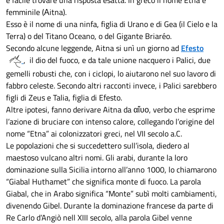
è facile trovare una risposta esatta. In greco il nome Etna è
femminile (Αitna).
Esso è il nome di una ninfa, figlia di Urano e di Gea (il Cielo e la
Terra) o del Titano Oceano, o del Gigante Briaréo.
Secondo alcune leggende, Aitna si unì un giorno ad
Efesto
, il dio del fuoco, e da tale unione nacquero i Palici, due
gemelli robusti che, con i ciclopi, lo aiutarono nel suo lavoro di
fabbro celeste. Secondo altri racconti invece, i Palici sarebbero
figli di Zeus e Talia, figlia di Efesto.
Altre ipotesi, fanno derivare Aitna da αἵυο, verbo che esprime
l’azione di bruciare con intenso calore, collegando l’origine del
nome “Etna” ai colonizzatori greci, nel VII secolo a.C.
Le popolazioni che si succedettero sull’isola, diedero al
maestoso vulcano altri nomi. Gli arabi, durante la loro
dominazione sulla Sicilia intorno all’anno 1000, lo chiamarono
“Giabal Huthamet” che significa monte di fuoco. La parola
Giabal, che in Arabo significa “Monte” subì molti cambiamenti,
divenendo Gibel. Durante la dominazione francese da parte di
Re Carlo d’Angiò nell XIII secolo, alla parola Gibel venne