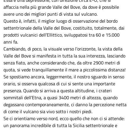
Essa è una depressione, con direzione circa E-O, che si
affaccia nella più grande Valle del Bove, da dove è possibile
avere uno dei migliori punti di vista sul vulcano.
Questo è, infatti, il miglior luogo di osservazione del bordo
settentrionale della Valle del Bove, costituito, totalmente, dai
prodotti vulcanici dell’Ellittico, sviluppatosi tra 60 e 15.000
anni fa.
Cambiando, di poco, la visuale verso l’orizzonte, la vista della
Valle del Bove si manifesta in tutta la sua interezza, lasciando
senza fiato, anche considerando che, da oltre 2900 metri di
quota, si vede tranquillamente il mare a piccolissima distanza!
Se spostiamo ancora, leggermente, il nostro sguardo in senso
orario, si osserva qualcosa di cui si sente una importante
presenza. Quando si arriva a questa altitudine, i crateri
sommitali dell’Etna, a quasi 3400 metri di altezza, quando
degassano contemporaneamente, ci danno la percezione netta
di come il vulcano sia vivo sotto i nostri piedi.
Se ci orientiamo verso nord, ecco quello che non ci si attende:
un panorama incredibile di tutta la Sicilia settentrionale e