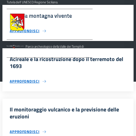
Tutela dell’ UNESCO Regione Siciliana.
Etna, la montagna vivente
Assessorato dei Beni Culturali e dell’Identità
Siciliana, Dipartimento dei Beni Culturali e
dell’Identità Siciliana.
APPROFONDISCI
Parco archeologico della Valle dei Templi di
Agrigento.
Acireale e la ricostruzione dopo il terremoto del
1693
APPROFONDISCI
Il monitoraggio vulcanico e la previsione delle
eruzioni
APPROFONDISCI