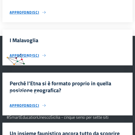
APPROFONDISCI
I Malavoglia
APPROFONDISCI
#SmartEducationUnescoSicilia
Perché l’Etna si è formato proprio in quella
posizione geografica?
INFORMAZIONI
APPROFONDISCI
Scuola e comunicazione per la valorizzazione dei siti UNESCO
#SmartEducationUnescoSicilia - cinque sensi per sette siti
CONTATTI
Un insieme faunistico ancora tutto da scoprire