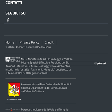
CONTATTI
SEGUICI SU
Home
Privacy Policy
Crediti
© 2026 - #SmartEducationUnescoSicilia
MiC – Ministero della Cultura Legge 77/2006 -
Misure Speciali di Tutela e Fruizione dei Siti
Italiani di Interesse Culturale, Paesaggistico e Ambientale,
inseriti nella “Lista Del Patrimonio Mondiale”, posti sotto la
Tutela dell’ UNESCO Regione Siciliana.
Assessorato dei Beni Culturali e dell’Identità
Siciliana, Dipartimento dei Beni Culturali e
dell’Identità Siciliana.
Parco archeologico della Valle dei Templi di