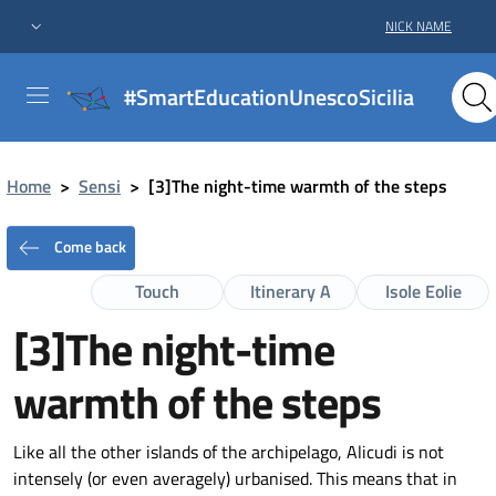
NICK NAME
#SmartEducationUnescoSicilia
Home
>
Sensi
>
[3]The night-time warmth of the steps
Come back
Touch
Itinerary A
Isole Eolie
[3]The night-time
warmth of the steps
Like all the other islands of the archipelago, Alicudi is not
intensely (or even averagely) urbanised. This means that in