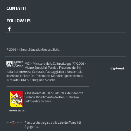
CONTATTI
FOLLOW US
© 2026 - #SmartEducationUnescoSicilia
MiC – Ministero della Cultura Legge 77/2006 -
Misure Speciali di Tutela e Fruizione dei Siti
Italiani di Interesse Culturale, Paesaggistico e Ambientale,
inseriti nella “Lista Del Patrimonio Mondiale”, posti sotto la
Tutela dell’ UNESCO Regione Siciliana.
Assessorato dei Beni Culturali e dell’Identità
Siciliana, Dipartimento dei Beni Culturali e
dell’Identità Siciliana.
Parco archeologico della Valle dei Templi di
Agrigento.