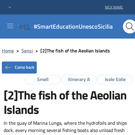
NICK NAME
#SmartEducationUnescoSicilia
Home
>
Sensi
>
[2]The fish of the Aeolian Islands
Come back
Smell
Itinerary A
Isole Eolie
[2]The fish of the Aeolian
Islands
In the quay of Marina Lunga, where the hydrofoils and ships
dock, every morning several fishing boats also unload fresh