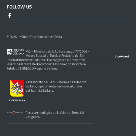
FOLLOW US
© 2026 - #SmartEducationUnescoSicilia
MiC – Ministero della Cultura Legge 77/2006 -
Misure Speciali di Tutela e Fruizione dei Siti
Italiani di Interesse Culturale, Paesaggistico e Ambientale,
inseriti nella “Lista Del Patrimonio Mondiale”, posti sotto la
Tutela dell’ UNESCO Regione Siciliana.
Assessorato dei Beni Culturali e dell’Identità
Siciliana, Dipartimento dei Beni Culturali e
dell’Identità Siciliana.
Parco archeologico della Valle dei Templi di
Agrigento.