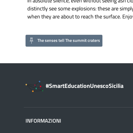
In absolute silence, even without seeing ash cl
distinctly see some explosions: these are simpl
when they are about to reach the surface. Enjo
The senses tell The summit craters
#SmartEducationUnescoSicilia
INFORMAZIONI