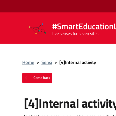
#SmartEducationU
five senses for seven sites
Home
>
Sensi
>
[4]Internal activity
Come back
[4]Internal activit