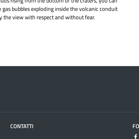
ouds rising from the bottom of the craters, you can
y gas bubbles exploding inside the volcanic conduit
y the view with respect and without fear.
CONTATTI
F