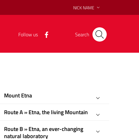
NICK NAME
Follow us
Search
Mount Etna
Route A » Etna, the living Mountain
Route B » Etna, an ever-changing
natural laboratory