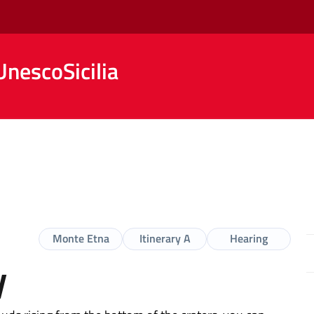
nescoSicilia
Monte Etna
Itinerary A
Hearing
y